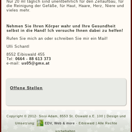
Nur 20 ml täglich sind unentbehrlich für den Zellaufbau, für
die Reinigung der Gefäße, für Haut, Haare, Herz, Niere und
vieles mehr.
Nehmen Sie Ihren Körper wahr und Ihre Gesundheit
selbst in die Hand! Ich versuche Ihnen dabei zu helfen!
Rufen Sie mich an oder schreiben Sie mir ein Mail!
Ulli Schantl
8552 Eibiswald 455
Tel:
0664 - 88 613 373
e-mail:
us05@gmx.at
Offene Stellen
Copyright © 2012- Sissi Adam, 8553 St. Oswald o.E. 100 | Design und
Umsetzung:
EDV, Web & more
- Eibiswald | Alle Rechte
vorbehalten.